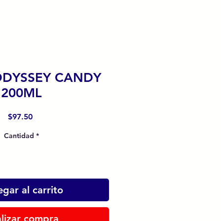
ODYSSEY CANDY
200ML
Precio
$97.50
Cantidad
*
gar al carrito
lizar compra