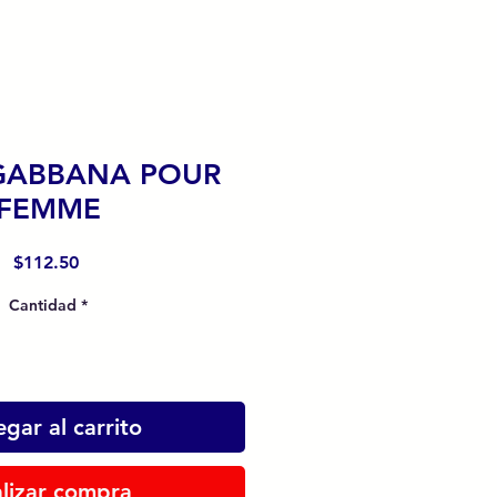
GABBANA POUR
FEMME
Precio
$112.50
Cantidad
*
gar al carrito
lizar compra