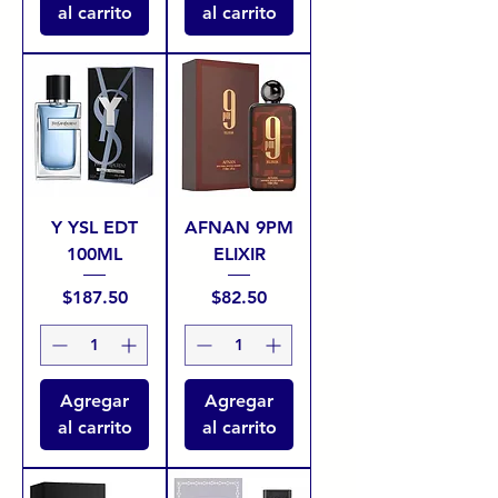
al carrito
al carrito
Y YSL EDT
AFNAN 9PM
100ML
ELIXIR
Precio
Precio
$187.50
$82.50
Agregar
Agregar
al carrito
al carrito